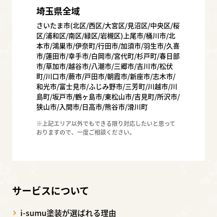
埼玉県全域
さいたま市(北区/西区/大宮区/見沼区/中央区/桜
区/浦和区/南区/緑区/岩槻区)上尾市/桶川市/北
本市/鴻巣市/伊奈町/行田市/加須市/羽生市/久喜
市/蓮田市/幸手市/白岡市/宮代町/杉戸町/春日部
市/草加市/越谷市/八潮市/三郷市/吉川市/松伏
町/川口市/蕨市/戸田市/朝霞市/新座市/志木市/
和光市/富士見市/ふじみ野市/三芳町/川越市/川
島町/坂戸市/鶴ヶ島市/東松山市/吉見町/所沢市/
狭山市/入間市/日高市/熊谷市/滑川町
※上記エリア以外でもできる限り対応したいと思って
おりますので、一度ご相談ください。
サービスについて
i-sumu塗装が選ばれる理由