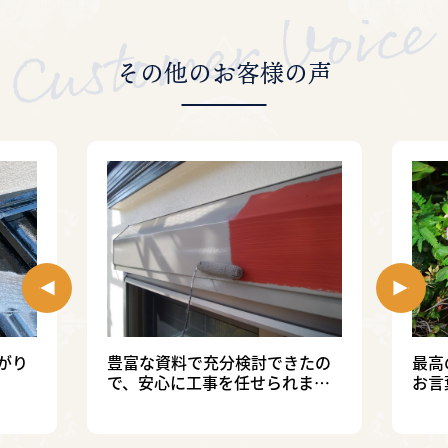
その他のお客様の声
がり
豊富な資料で充分検討できたの
最高
で、安心に工事を任せられまし
お言
た。（所沢市）
野田