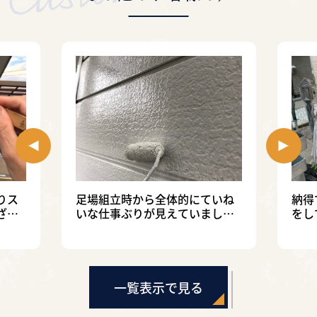
りス
足場組立時から全体的にていね
納得
ざい
いな仕事ぶりが見えていまし
をし
た。（さいたま市見沼区）
緑区
一覧表示で見る