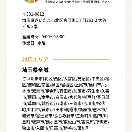
〒331-0812
埼玉県さいたま市北区宮原町1丁目261-2 大谷
ビル 2階
営業時間 : 9:00〜18:00
休業日 : 水曜
対応エリア
埼玉県全域
さいたま市(北区/西区/大宮区/見沼区/中央区/桜
区/浦和区/南区/緑区/岩槻区)上尾市/桶川市/北
本市/鴻巣市/伊奈町/行田市/加須市/羽生市/久喜
市/蓮田市/幸手市/白岡市/宮代町/杉戸町/春日部
市/草加市/越谷市/八潮市/三郷市/吉川市/松伏
町/川口市/蕨市/戸田市/朝霞市/新座市/志木市/
和光市/富士見市/ふじみ野市/三芳町/川越市/川
島町/坂戸市/鶴ヶ島市/東松山市/吉見町/所沢市/
狭山市/入間市/日高市/熊谷市/滑川町