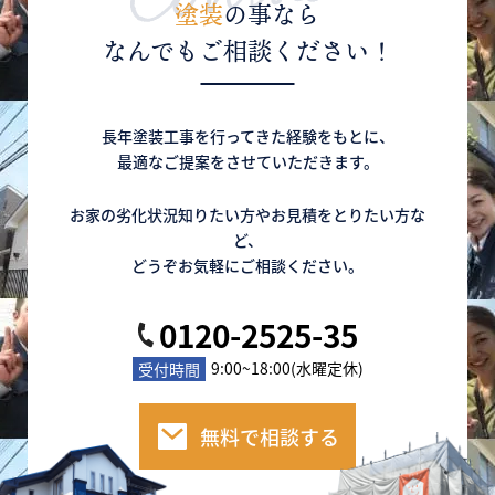
塗装
の事なら
なんでもご相談ください！
長年塗装工事を行ってきた経験をもとに、
最適なご提案をさせていただきます。
お家の劣化状況知りたい方やお見積をとりたい方な
ど、
どうぞお気軽にご相談ください。
0120-2525-35
9:00~18:00(水曜定休)
受付時間
無料で相談する