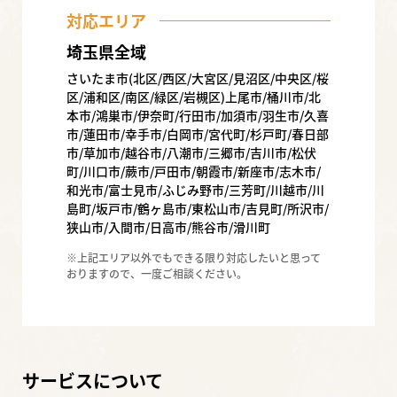
対応エリア
埼玉県全域
さいたま市(北区/西区/大宮区/見沼区/中央区/桜
区/浦和区/南区/緑区/岩槻区)上尾市/桶川市/北
本市/鴻巣市/伊奈町/行田市/加須市/羽生市/久喜
市/蓮田市/幸手市/白岡市/宮代町/杉戸町/春日部
市/草加市/越谷市/八潮市/三郷市/吉川市/松伏
町/川口市/蕨市/戸田市/朝霞市/新座市/志木市/
和光市/富士見市/ふじみ野市/三芳町/川越市/川
島町/坂戸市/鶴ヶ島市/東松山市/吉見町/所沢市/
狭山市/入間市/日高市/熊谷市/滑川町
※上記エリア以外でもできる限り対応したいと思って
おりますので、一度ご相談ください。
サービスについて