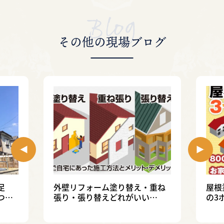
その他の現場ブログ
足
外壁リフォーム塗り替え・重ね
屋根
つい
張り・張り替えどれがいい
の3
の？！
ツを