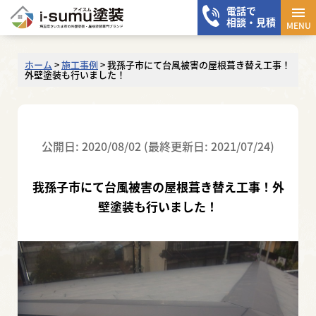
電話で
メニ
相談・見積
MENU
ホーム
>
施工事例
>
我孫子市にて台風被害の屋根葺き替え工事！
外壁塗装も行いました！
公開日: 2020/08/02 (最終更新日: 2021/07/24)
我孫子市にて台風被害の屋根葺き替え工事！外
壁塗装も行いました！