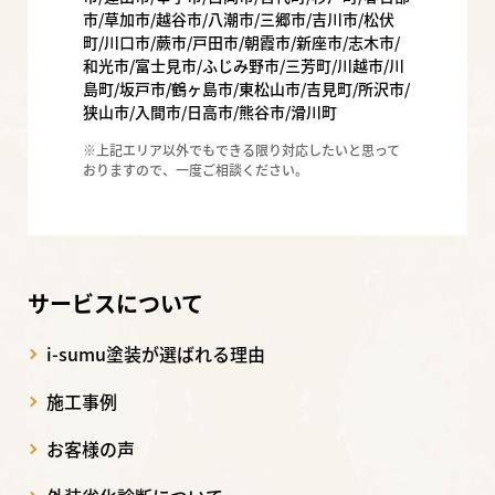
市/草加市/越谷市/八潮市/三郷市/吉川市/松伏
町/川口市/蕨市/戸田市/朝霞市/新座市/志木市/
和光市/富士見市/ふじみ野市/三芳町/川越市/川
島町/坂戸市/鶴ヶ島市/東松山市/吉見町/所沢市/
狭山市/入間市/日高市/熊谷市/滑川町
※上記エリア以外でもできる限り対応したいと思って
おりますので、一度ご相談ください。
サービスについて
i-sumu塗装が選ばれる理由
施工事例
お客様の声