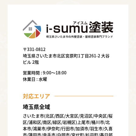
〒331-0812
埼玉県さいたま市北区宮原町1丁目261-2 大谷
ビル 2階
営業時間 : 9:00〜18:00
休業日 : 水曜
対応エリア
埼玉県全域
さいたま市(北区/西区/大宮区/見沼区/中央区/桜
区/浦和区/南区/緑区/岩槻区)上尾市/桶川市/北
本市/鴻巣市/伊奈町/行田市/加須市/羽生市/久喜
市/蓮田市/幸手市/白岡市/宮代町/杉戸町/春日部