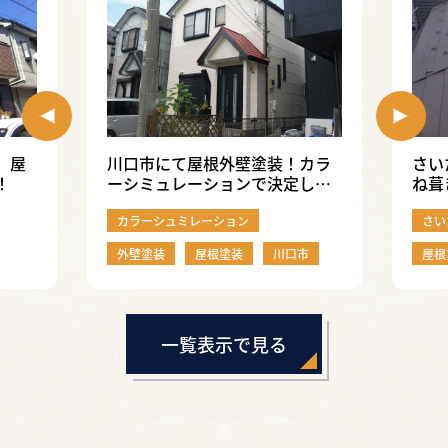
、屋
川口市にて屋根外壁塗装！カラ
さい
！
ーシミュレーションで決定した
ね葺
お色も大満足◎
した
カラーシュミレーション
さい
外壁塗装
屋根塗装
川口市
屋根
一覧表示で見る