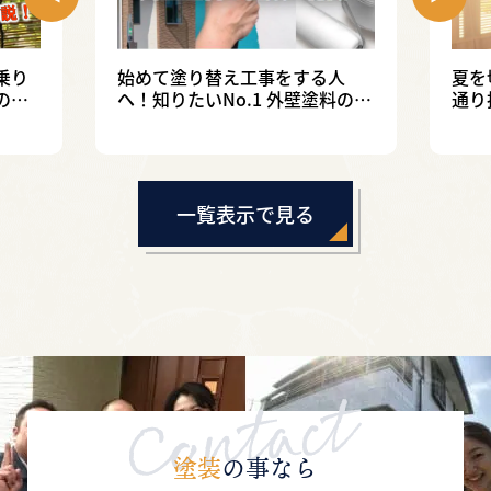
乗り
始めて塗り替え工事をする人
夏を
の効
へ！知りたいNo.1 外壁塗料の種
通り
類と特徴！
エコ
一覧表示で見る
塗装
の事なら