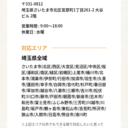
〒331-0812
埼玉県さいたま市北区宮原町1丁目261-2 大谷
ビル 2階
営業時間 : 9:00〜18:00
休業日 : 水曜
対応エリア
埼玉県全域
さいたま市(北区/西区/大宮区/見沼区/中央区/桜
区/浦和区/南区/緑区/岩槻区)上尾市/桶川市/北
本市/鴻巣市/伊奈町/行田市/加須市/羽生市/久喜
市/蓮田市/幸手市/白岡市/宮代町/杉戸町/春日部
市/草加市/越谷市/八潮市/三郷市/吉川市/松伏
町/川口市/蕨市/戸田市/朝霞市/新座市/志木市/
和光市/富士見市/ふじみ野市/三芳町/川越市/川
島町/坂戸市/鶴ヶ島市/東松山市/吉見町/所沢市/
狭山市/入間市/日高市/熊谷市/滑川町
※上記エリア以外でもできる限り対応したいと思って