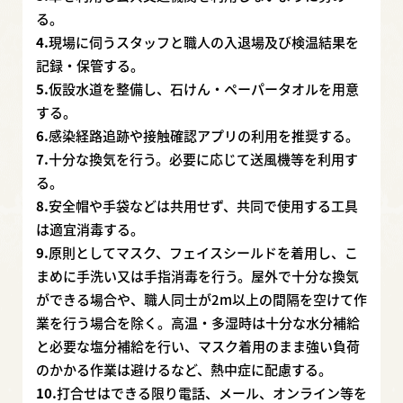
る。
4.
現場に伺うスタッフと職人の入退場及び検温結果を
記録・保管する。
5.
仮設水道を整備し、石けん・ペーパータオルを用意
する。
6.
感染経路追跡や接触確認アプリの利用を推奨する。
7.
十分な換気を行う。必要に応じて送風機等を利用す
る。
8.
安全帽や手袋などは共用せず、共同で使用する工具
は適宜消毒する。
9.
原則としてマスク、フェイスシールドを着用し、こ
まめに手洗い又は手指消毒を行う。屋外で十分な換気
ができる場合や、職人同士が2m以上の間隔を空けて作
業を行う場合を除く。高温・多湿時は十分な水分補給
と必要な塩分補給を行い、マスク着用のまま強い負荷
のかかる作業は避けるなど、熱中症に配慮する。
10.
打合せはできる限り電話、メール、オンライン等を