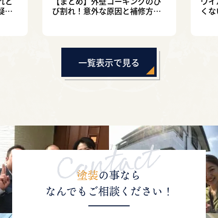
れと
【まとめ】外壁コーキングのひ
ウイ
疑問
び割れ！意外な原因と補修方法
くな
を解説！
しま
一覧表示で見る
塗装
の事なら
なんでもご相談ください！