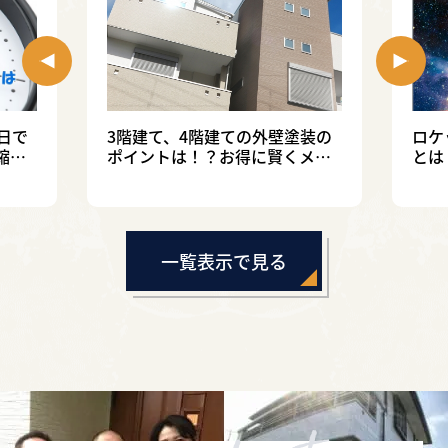
日で
3階建て、4階建ての外壁塗装の
ロケ
縮す
ポイントは！？お得に賢くメン
とは
テナンスする方法
徹底
一覧表示で見る