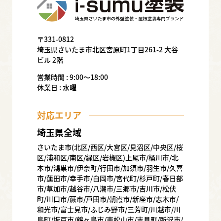
〒331-0812
埼玉県さいたま市北区宮原町1丁目261-2 大谷
ビル 2階
営業時間 : 9:00〜18:00
休業日 : 水曜
対応エリア
埼玉県全域
さいたま市(北区/西区/大宮区/見沼区/中央区/桜
区/浦和区/南区/緑区/岩槻区)上尾市/桶川市/北
本市/鴻巣市/伊奈町/行田市/加須市/羽生市/久喜
市/蓮田市/幸手市/白岡市/宮代町/杉戸町/春日部
市/草加市/越谷市/八潮市/三郷市/吉川市/松伏
町/川口市/蕨市/戸田市/朝霞市/新座市/志木市/
和光市/富士見市/ふじみ野市/三芳町/川越市/川
島町/坂戸市/鶴ヶ島市/東松山市/吉見町/所沢市/