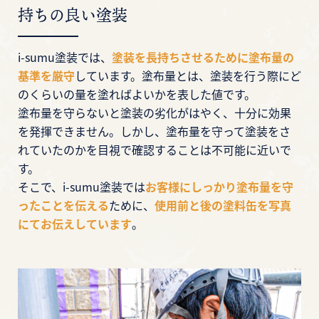
持ちの良い塗装
i-sumu塗装では、
塗装を長持ちさせるために塗布量の
基準を厳守
しています。塗布量とは、塗装を行う際にど
のくらいの量を塗ればよいかを表した値です。
塗布量を守らないと塗装の劣化がはやく、十分に効果
を発揮できません。しかし、塗布量を守って塗装をさ
れていたのかを目視で確認することは不可能に近いで
す。
そこで、i-sumu塗装では
お客様にしっかり塗布量を守
ったことを伝える
ために、
使用前と後の塗料缶を写真
にてお伝えしています
。