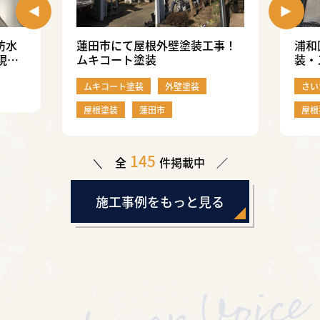
防水
蓮田市にて屋根外壁塗装工事！
浦和
現
ムキコート塗装
装・
行い
ムキコート塗装
外壁塗装
さい
屋根塗装
蓮田市
屋根
145
全
件掲載中
施工事例をもっと見る