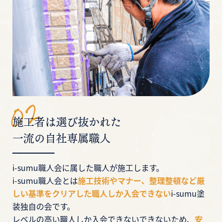
施工者は選び抜かれた
一流の自社専属職人
i-sumu職人会に属した職人が施工します。
i-sumu職人会とは
施工技術やマナー、整理整頓など厳
しい基準をクリアした職人しか入会できない
i-sumu塗
装独自の会です。
レベルの高い職人しか入会できないできないため、
安