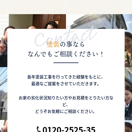
劣化症状と塗装・修繕方法をご紹介！
【外壁に膨れや剥がれ！】どうしたらいいの？
対処法と原因を解説！
塗装
の事なら
2020年10月12日
なんでもご相談ください！
【築何年目がいいの？】屋根・外壁塗り替えの
時期と劣化の関係性について
長年塗装工事を行ってきた経験をもとに、
【外壁が色あせてきた！】塗り替えた方がいい
最適なご提案をさせていただきます。
の？まだ大丈夫？の疑問を解消！
お家の劣化状況知りたい方やお見積をとりたい方な
2020年10月10日
ど、
【屋根の名称をご紹介】屋根の不具合を発見！
どうぞお気軽にご相談ください。
でも名称がわからない！を解決！
0120-2525-35