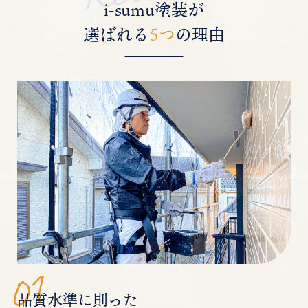
i-sumu塗装が
選ばれる
5つ
の理由
品質水準に則った