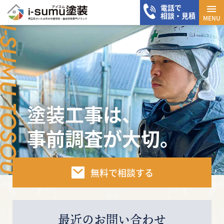
電話で
メニ
相談・見積
MENU
塗装工事は、
事前調査が大切。
無料で相談する
最近のお問い合わせ