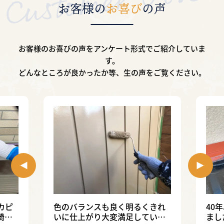
お客様の
お喜び
の声
お客様のお喜びの声をアンケート形式で
ご紹介していま
す。
どんなところが良かったか等、生の声をご覧ください。
カピ
色のバランスも良く明るくきれ
40
綺麗
いに仕上がり大変満足していま
まし