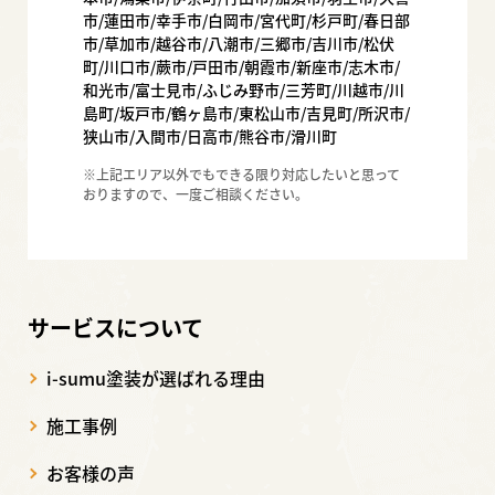
市/蓮田市/幸手市/白岡市/宮代町/杉戸町/春日部
市/草加市/越谷市/八潮市/三郷市/吉川市/松伏
町/川口市/蕨市/戸田市/朝霞市/新座市/志木市/
和光市/富士見市/ふじみ野市/三芳町/川越市/川
島町/坂戸市/鶴ヶ島市/東松山市/吉見町/所沢市/
狭山市/入間市/日高市/熊谷市/滑川町
※上記エリア以外でもできる限り対応したいと思って
おりますので、一度ご相談ください。
サービスについて
i-sumu塗装が選ばれる理由
施工事例
お客様の声