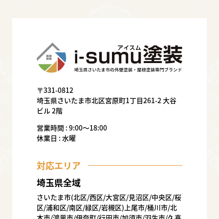
〒331-0812
埼玉県さいたま市北区宮原町1丁目261-2 大谷
ビル 2階
営業時間 : 9:00〜18:00
休業日 : 水曜
対応エリア
埼玉県全域
さいたま市(北区/西区/大宮区/見沼区/中央区/桜
区/浦和区/南区/緑区/岩槻区)上尾市/桶川市/北
本市/鴻巣市/伊奈町/行田市/加須市/羽生市/久喜