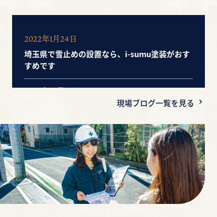
2022年1月24日
埼玉県で雪止めの設置なら、i-sumu塗装がおす
すめです
2020年10月20日
現場ブログ一覧を見る
安すぎる見積り！信じていいの？気を付けるポ
イントは？
2020年10月16日
【工事工程】塗装工事の流れと日数ついて知り
たい！その疑問にお答え！
2020年10月15日
【軒天】実は重要な役割がある！気づきにくい