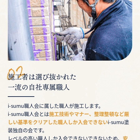
施工者は選び抜かれた
一流の自社専属職人
i-sumu職人会に属した職人が施工します。
i-sumu職人会とは
施工技術やマナー、整理整頓など厳
しい基準をクリアした職人しか入会できない
i-sumu塗
装独自の会です。
レベルの高い職人しか入会できないできないため、
安