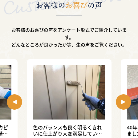
お客様の
お喜び
の声
お客様のお喜びの声をアンケート形式で
ご紹介していま
す。
どんなところが良かったか等、生の声をご覧ください。
カピ
色のバランスも良く明るくきれ
40
綺麗
いに仕上がり大変満足していま
まし