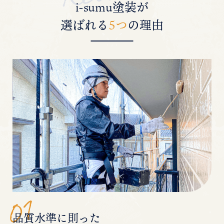
i-sumu塗装が
選ばれる
5つ
の理由
品質水準に則った