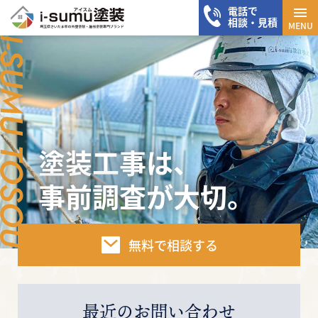
電話で
メニ
相談・見積
MENU
塗装工事は、
事前調査が大切。
無料で相談する
最近のお問い合わせ