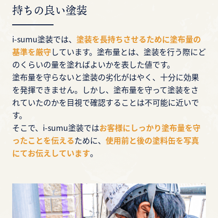
持ちの良い塗装
i-sumu塗装では、
塗装を長持ちさせるために塗布量の
基準を厳守
しています。塗布量とは、塗装を行う際にど
のくらいの量を塗ればよいかを表した値です。
塗布量を守らないと塗装の劣化がはやく、十分に効果
を発揮できません。しかし、塗布量を守って塗装をさ
れていたのかを目視で確認することは不可能に近いで
す。
そこで、i-sumu塗装では
お客様にしっかり塗布量を守
ったことを伝える
ために、
使用前と後の塗料缶を写真
にてお伝えしています
。