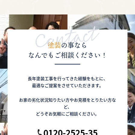
劣化症状と塗装・修繕方法をご紹介！
【外壁に膨れや剥がれ！】どうしたらいいの？
対処法と原因を解説！
塗装
の事なら
2020年10月12日
なんでもご相談ください！
【築何年目がいいの？】屋根・外壁塗り替えの
時期と劣化の関係性について
長年塗装工事を行ってきた経験をもとに、
【外壁が色あせてきた！】塗り替えた方がいい
最適なご提案をさせていただきます。
の？まだ大丈夫？の疑問を解消！
お家の劣化状況知りたい方やお見積をとりたい方な
2020年10月10日
ど、
【屋根の名称をご紹介】屋根の不具合を発見！
どうぞお気軽にご相談ください。
でも名称がわからない！を解決！
0120-2525-35