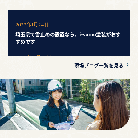
2022年1月24日
埼玉県で雪止めの設置なら、i-sumu塗装がおす
すめです
2020年10月20日
現場ブログ一覧を見る
安すぎる見積り！信じていいの？気を付けるポ
イントは？
2020年10月16日
【工事工程】塗装工事の流れと日数ついて知り
たい！その疑問にお答え！
2020年10月15日
【軒天】実は重要な役割がある！気づきにくい