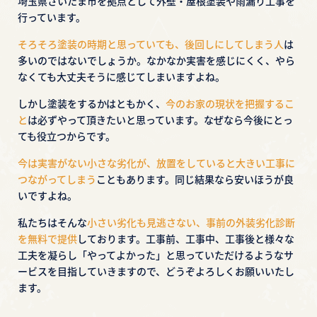
埼玉県さいたま市を拠点として外壁・屋根塗装や雨漏り工事を
行っています。
そろそろ塗装の時期と思っていても、後回しにしてしまう人
は
多いのではないでしょうか。
なかなか実害を感じにくく、やら
なくても大丈夫そうに感じてしまいますよね。
しかし塗装をするかはともかく、
今のお家の現状を把握するこ
と
は必ずやって頂きたいと思っています。
なぜなら今後にとっ
ても役立つからです。
今は実害がない小さな劣化が、放置をしていると大きい工事に
つながってしまう
こともあります。
同じ結果なら安いほうが良
いですよね。
私たちはそんな
小さい劣化も見逃さない、事前の外装劣化診断
を無料で提供
しております。
工事前、工事中、工事後と様々な
工夫を凝らし「やってよかった」と思っていただけるような
サ
ービスを目指していきますので、どうぞよろしくお願いいたし
ます。