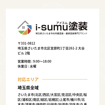
〒331-0812
埼玉県さいたま市北区宮原町1丁目261-2 大谷
ビル 2階
営業時間 : 9:00〜18:00
休業日 : 水曜
対応エリア
埼玉県全域
さいたま市(北区/西区/大宮区/見沼区/中央区/桜
区/浦和区/南区/緑区/岩槻区)上尾市/桶川市/北
本市/鴻巣市/伊奈町/行田市/加須市/羽生市/久喜