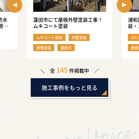
防水
蓮田市にて屋根外壁塗装工事！
浦和
現
ムキコート塗装
装・
行い
ムキコート塗装
外壁塗装
さい
屋根塗装
蓮田市
屋根
145
全
件掲載中
施工事例をもっと見る