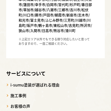
市/蓮田市/幸手市/白岡市/宮代町/杉戸町/春日部
市/草加市/越谷市/八潮市/三郷市/吉川市/松伏
町/川口市/蕨市/戸田市/朝霞市/新座市/志木市/
和光市/富士見市/ふじみ野市/三芳町/川越市/川
島町/坂戸市/鶴ヶ島市/東松山市/吉見町/所沢市/
狭山市/入間市/日高市/熊谷市/滑川町
※上記エリア以外でもできる限り対応したいと思って
おりますので、一度ご相談ください。
サービスについて
i-sumu塗装が選ばれる理由
施工事例
お客様の声