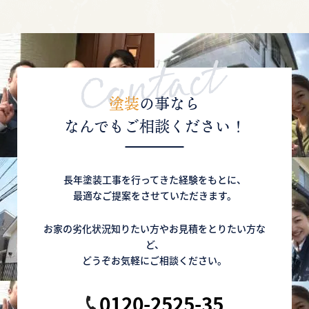
劣化症状と塗装・修繕方法をご紹介！
【外壁に膨れや剥がれ！】どうしたらいいの？
対処法と原因を解説！
塗装
の事なら
2020年10月12日
なんでもご相談ください！
【築何年目がいいの？】屋根・外壁塗り替えの
時期と劣化の関係性について
長年塗装工事を行ってきた経験をもとに、
【外壁が色あせてきた！】塗り替えた方がいい
最適なご提案をさせていただきます。
の？まだ大丈夫？の疑問を解消！
お家の劣化状況知りたい方やお見積をとりたい方な
2020年10月10日
ど、
【屋根の名称をご紹介】屋根の不具合を発見！
どうぞお気軽にご相談ください。
でも名称がわからない！を解決！
0120-2525-35