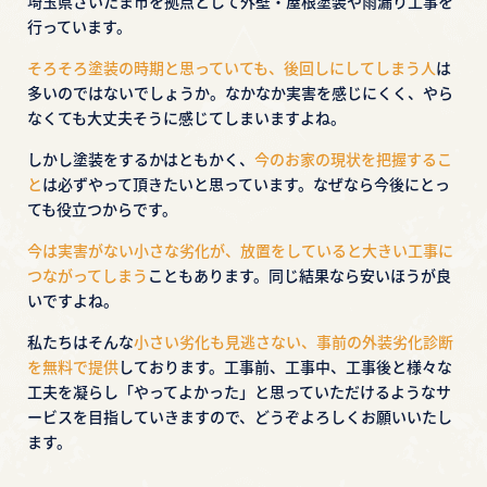
埼玉県さいたま市を拠点として外壁・屋根塗装や雨漏り工事を
行っています。
そろそろ塗装の時期と思っていても、後回しにしてしまう人
は
多いのではないでしょうか。
なかなか実害を感じにくく、やら
なくても大丈夫そうに感じてしまいますよね。
しかし塗装をするかはともかく、
今のお家の現状を把握するこ
と
は必ずやって頂きたいと思っています。
なぜなら今後にとっ
ても役立つからです。
今は実害がない小さな劣化が、放置をしていると大きい工事に
つながってしまう
こともあります。
同じ結果なら安いほうが良
いですよね。
私たちはそんな
小さい劣化も見逃さない、事前の外装劣化診断
を無料で提供
しております。
工事前、工事中、工事後と様々な
工夫を凝らし「やってよかった」と思っていただけるような
サ
ービスを目指していきますので、どうぞよろしくお願いいたし
ます。