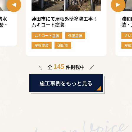
防水
蓮田市にて屋根外壁塗装工事！
浦和
現
ムキコート塗装
装・
行い
ムキコート塗装
外壁塗装
さい
屋根塗装
蓮田市
屋根
145
全
件掲載中
施工事例をもっと見る