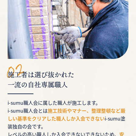
施工者は選び抜かれた
一流の自社専属職人
i-sumu職人会に属した職人が施工します。
i-sumu職人会とは
施工技術やマナー、整理整頓など厳
しい基準をクリアした職人しか入会できない
i-sumu塗
装独自の会です。
レベルの高い職人しか入会できないできないため、
安