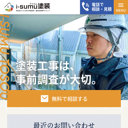
電話で
メニ
相談・見積
MENU
塗装工事は、
事前調査が大切。
無料で相談する
最近のお問い合わせ