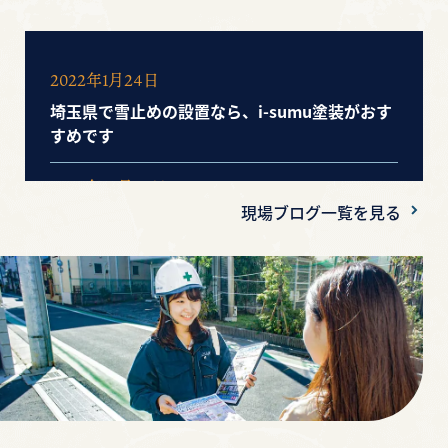
2022年1月24日
埼玉県で雪止めの設置なら、i-sumu塗装がおす
すめです
2020年10月20日
現場ブログ一覧を見る
安すぎる見積り！信じていいの？気を付けるポ
イントは？
2020年10月16日
【工事工程】塗装工事の流れと日数ついて知り
たい！その疑問にお答え！
2020年10月15日
【軒天】実は重要な役割がある！気づきにくい