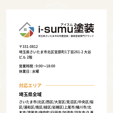
〒331-0812
埼玉県さいたま市北区宮原町1丁目261-2 大谷
ビル 2階
営業時間 : 9:00〜18:00
休業日 : 水曜
対応エリア
埼玉県全域
さいたま市(北区/西区/大宮区/見沼区/中央区/桜
区/浦和区/南区/緑区/岩槻区)上尾市/桶川市/北
本市/鴻巣市/伊奈町/行田市/加須市/羽生市/久喜