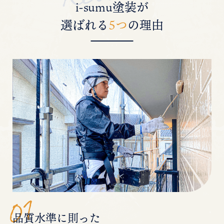
i-sumu塗装が
選ばれる
5つ
の理由
品質水準に則った