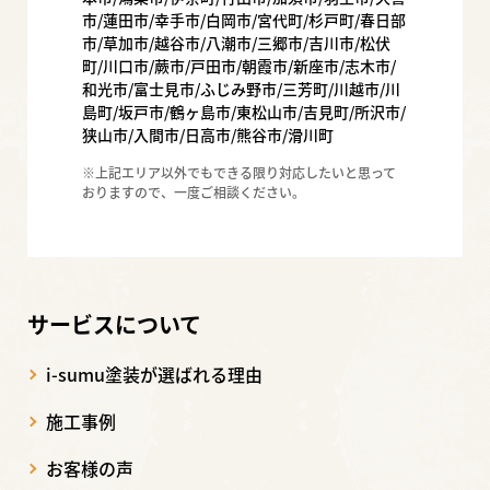
市/蓮田市/幸手市/白岡市/宮代町/杉戸町/春日部
市/草加市/越谷市/八潮市/三郷市/吉川市/松伏
町/川口市/蕨市/戸田市/朝霞市/新座市/志木市/
和光市/富士見市/ふじみ野市/三芳町/川越市/川
島町/坂戸市/鶴ヶ島市/東松山市/吉見町/所沢市/
狭山市/入間市/日高市/熊谷市/滑川町
※上記エリア以外でもできる限り対応したいと思って
おりますので、一度ご相談ください。
サービスについて
i-sumu塗装が選ばれる理由
施工事例
お客様の声