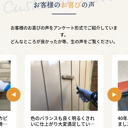
お客様の
お喜び
の声
お客様のお喜びの声をアンケート形式で
ご紹介していま
す。
どんなところが良かったか等、生の声をご覧ください。
カピ
色のバランスも良く明るくきれ
40
綺麗
いに仕上がり大変満足していま
まし