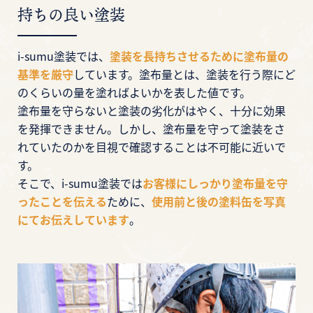
持ちの良い塗装
i-sumu塗装では、
塗装を長持ちさせるために塗布量の
基準を厳守
しています。塗布量とは、塗装を行う際にど
のくらいの量を塗ればよいかを表した値です。
塗布量を守らないと塗装の劣化がはやく、十分に効果
を発揮できません。しかし、塗布量を守って塗装をさ
れていたのかを目視で確認することは不可能に近いで
す。
そこで、i-sumu塗装では
お客様にしっかり塗布量を守
ったことを伝える
ために、
使用前と後の塗料缶を写真
にてお伝えしています
。