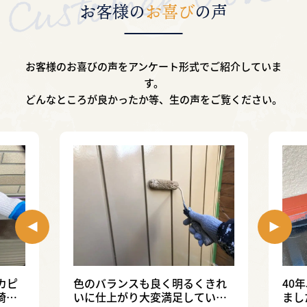
お客様の
お喜び
の声
お客様のお喜びの声をアンケート形式で
ご紹介していま
す。
どんなところが良かったか等、生の声をご覧ください。
カピ
色のバランスも良く明るくきれ
40
綺麗
いに仕上がり大変満足していま
まし