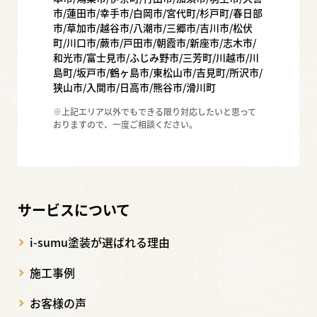
市/蓮田市/幸手市/白岡市/宮代町/杉戸町/春日部
市/草加市/越谷市/八潮市/三郷市/吉川市/松伏
町/川口市/蕨市/戸田市/朝霞市/新座市/志木市/
和光市/富士見市/ふじみ野市/三芳町/川越市/川
島町/坂戸市/鶴ヶ島市/東松山市/吉見町/所沢市/
狭山市/入間市/日高市/熊谷市/滑川町
※上記エリア以外でもできる限り対応したいと思って
おりますので、一度ご相談ください。
サービスについて
i-sumu塗装が選ばれる理由
施工事例
お客様の声