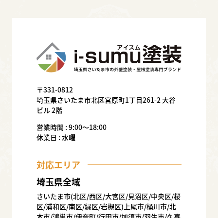
〒331-0812
埼玉県さいたま市北区宮原町1丁目261-2 大谷
ビル 2階
営業時間 : 9:00〜18:00
休業日 : 水曜
対応エリア
埼玉県全域
さいたま市(北区/西区/大宮区/見沼区/中央区/桜
区/浦和区/南区/緑区/岩槻区)上尾市/桶川市/北
本市/鴻巣市/伊奈町/行田市/加須市/羽生市/久喜