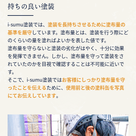
持ちの良い塗装
i-sumu塗装では、
塗装を長持ちさせるために塗布量の
基準を厳守
しています。塗布量とは、塗装を行う際にど
のくらいの量を塗ればよいかを表した値です。
塗布量を守らないと塗装の劣化がはやく、十分に効果
を発揮できません。しかし、塗布量を守って塗装をさ
れていたのかを目視で確認することは不可能に近いで
す。
そこで、i-sumu塗装では
お客様にしっかり塗布量を守
ったことを伝える
ために、
使用前と後の塗料缶を写真
にてお伝えしています
。