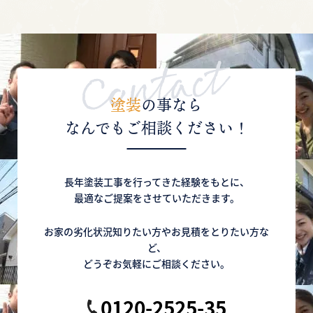
劣化症状と塗装・修繕方法をご紹介！
【外壁に膨れや剥がれ！】どうしたらいいの？
対処法と原因を解説！
塗装
の事なら
2020年10月12日
なんでもご相談ください！
【築何年目がいいの？】屋根・外壁塗り替えの
時期と劣化の関係性について
長年塗装工事を行ってきた経験をもとに、
【外壁が色あせてきた！】塗り替えた方がいい
最適なご提案をさせていただきます。
の？まだ大丈夫？の疑問を解消！
お家の劣化状況知りたい方やお見積をとりたい方な
2020年10月10日
ど、
【屋根の名称をご紹介】屋根の不具合を発見！
どうぞお気軽にご相談ください。
でも名称がわからない！を解決！
0120-2525-35