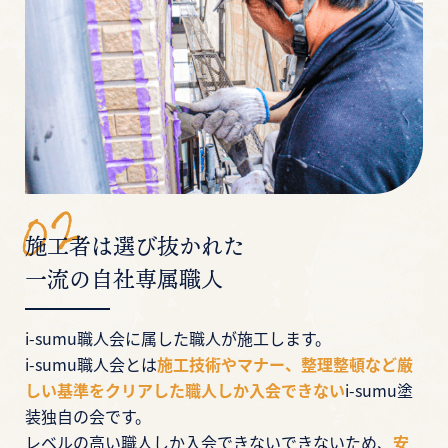
施工者は選び抜かれた
一流の自社専属職人
i-sumu職人会に属した職人が施工します。
i-sumu職人会とは
施工技術やマナー、整理整頓など厳
しい基準をクリアした職人しか入会できない
i-sumu塗
装独自の会です。
レベルの高い職人しか入会できないできないため、
安