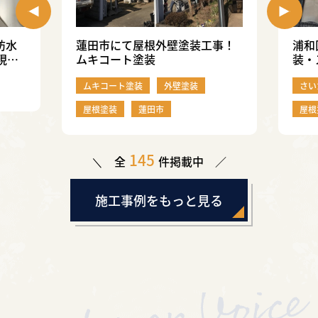
防水
蓮田市にて屋根外壁塗装工事！
浦和
現
ムキコート塗装
装・
行い
ムキコート塗装
外壁塗装
さい
屋根塗装
蓮田市
屋根
145
全
件掲載中
施工事例をもっと見る