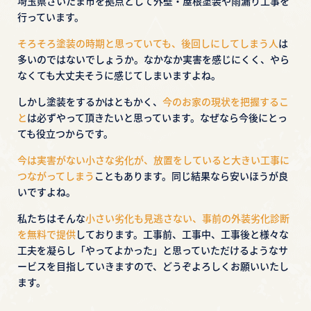
埼玉県さいたま市を拠点として外壁・屋根塗装や雨漏り工事を
行っています。
そろそろ塗装の時期と思っていても、後回しにしてしまう人
は
多いのではないでしょうか。
なかなか実害を感じにくく、やら
なくても大丈夫そうに感じてしまいますよね。
しかし塗装をするかはともかく、
今のお家の現状を把握するこ
と
は必ずやって頂きたいと思っています。
なぜなら今後にとっ
ても役立つからです。
今は実害がない小さな劣化が、放置をしていると大きい工事に
つながってしまう
こともあります。
同じ結果なら安いほうが良
いですよね。
私たちはそんな
小さい劣化も見逃さない、事前の外装劣化診断
を無料で提供
しております。
工事前、工事中、工事後と様々な
工夫を凝らし「やってよかった」と思っていただけるような
サ
ービスを目指していきますので、どうぞよろしくお願いいたし
ます。